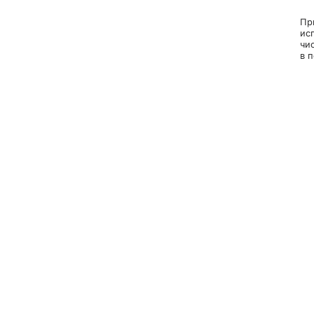
Пр
ис
чи
в п