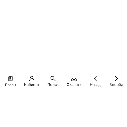
Кабинет
Поиск
Скачать
Назад
Вперёд
Главы
При создании настоящего материала для учебных целей
были использованы иллюстрации из открытых источников