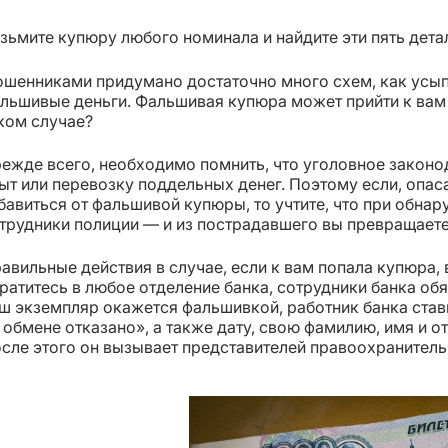
зьмите купюру любого номинала и найдите эти пять дета
шенниками придумано достаточно много схем, как усыпи
льшивые деньги. Фальшивая купюра может прийти к вам д
ком случае?
ежде всего, необходимо помнить, что уголовное законод
ыт или перевозку поддельных денег. Поэтому если, опас
бавиться от фальшивой купюры, то учтите, что при обн
трудники полиции — и из пострадавшего вы превращаете
авильные действия в случае, если к вам попала купюра,
ратитесь в любое отделение банка, сотрудники банка об
ш экземпляр окажется фальшивкой, работник банка став
 обмене отказано», а также дату, свою фамилию, имя и о
сле этого он вызывает представителей правоохранитель