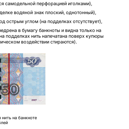
ся самодельной перфорацией иголками),
делке водяной знак плоский, однотонный),
од острым углом (на подделках отсутствует),
едрена в бумагу банкноты и видна только на
(на подделках нить напечатана поверх купюры
ническом воздействии стираются).
нить на банкноте
блей