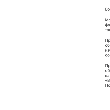
Во
Мо
фа
та
Пр
сб
из
со
Пр
об
ва
«В
По