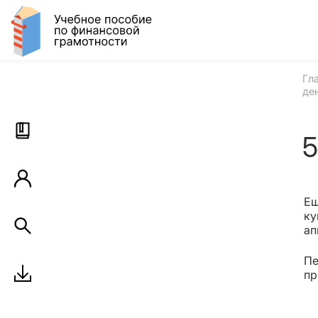
Гл
де
5
Ещ
ку
ап
Пе
пр