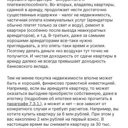
платежеспособного. Во-вторых, владелец квартиры,
сданной в аренду, продолжает нести достаточно
существенные издержки - налог на недвижимость,
частичная оплата коммунальных услуг (арендаторы
обычно платят только за свет и воду), ремонт в
квартире (особенно после выезда неаккуратных
арендаторов), и т.д. В-третьих, даже за самыми
хорошими арендаторами все-таки нужно
приглядывать, а это опять-таки время и усилия.
Поэтому делать деньги «из воздуха» тут точно не
получится. И чистая доходность от сдачи квартиры в
аренду далеко не всегда превышает доходность
банковского вклада.
Тем не менее покупка недвижимости вполне может
быть и хорошей, финансово грамотной инвестицией.
Например, если вы арендуете квартиру, то может
оказаться выгоднее приобрести собственную, даже в
ипотеку (подробнее об ипотеке можно прочитать в
параграфе 7.3.1.
), а может и нет – все зависит от
конкретного случая и требует расчетов. Например, вы
хотите купить квартиру за 6 млн рублей. При этом у
вас накоплено 2 млн рублей на первый взнос. В
настоящее время вы снимаете квартиру за 30 тыс.