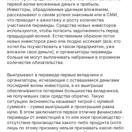
первой волне вложенные деньги и прибыль.
Инвесторы, обрадованные удачным вложением,
рассказывают о своем успехе знакомым или в СМИ,
что приводит к ажиотажу и росту количества
участников пирамиды. Средства новых инвесторов
используются, чтобы погасить задолженность перед
предыдущей волной. Естественным образом поток
новых инвесторов рано или поздно иссякает (все, кто
хотел бы поучаствовать в таком предприятии, уже
вложили свои деньги), и организаторы пирамиды
больше не могут выплачивать набранные в огромном
количестве обязательства.
Выигрывают в пирамиде первые вкладчики и
организаторы, исчезающие с оставшимися деньгами
последней волны инвесторов, а их выигрыши
обеспечиваются потерями большинства вкладчиков,
не получивших свои средства обратно. Такую
ситуацию экономисты называют «игрой с нулевой
суммой» - сумма выигрышей и проигрышей равна
нулю. В этом заключается первое отличие финансовой
пирамиды от инвестиций в то или иное производство -
отсутствие производства какого-либо продукта (хотя
лишь по этому признаку нельзя признавать какое-либо