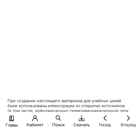
При создании настоящего материала для учебных целей
были использованы иллюстрации из открытых источников
(в том числе, информационно-телекоммуникационной сети
интернет) в порядке ст. 1274-1276 ГК РФ
Кабинет
Поиск
Скачать
Назад
Вперёд
Главы
© Экономический факультет МГУ, 2026