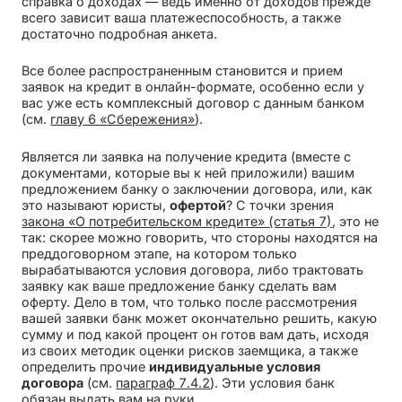
справка о доходах — ведь именно от доходов прежде
всего зависит ваша платежеспособность, а также
достаточно подробная анкета.
Все более распространенным становится и прием
заявок на кредит в онлайн-формате, особенно если у
вас уже есть комплексный договор с данным банком
(см.
главу 6 «Сбережения»
).
Является ли заявка на получение кредита (вместе с
документами, которые вы к ней приложили) вашим
предложением банку о заключении договора, или, как
это называют юристы,
офертой
? С точки зрения
закона «О потребительском кредите» (статья 7)
, это не
так: скорее можно говорить, что стороны находятся на
преддоговорном этапе, на котором только
вырабатываются условия договора, либо трактовать
заявку как ваше предложение банку сделать вам
оферту. Дело в том, что только после рассмотрения
вашей заявки банк может окончательно решить, какую
сумму и под какой процент он готов вам дать, исходя
из своих методик оценки рисков заемщика, а также
определить прочие
индивидуальные условия
договора
(см.
параграф 7.4.2
). Эти условия банк
обязан выдать вам на руки.