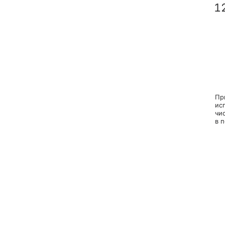
1
Пр
ис
чи
в п