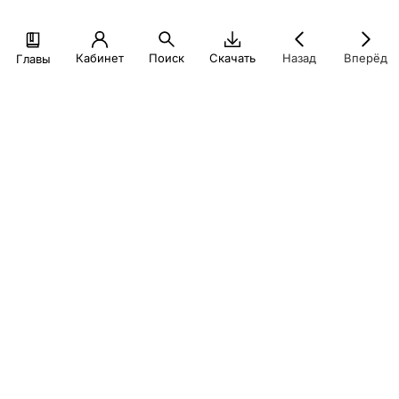
Кабинет
Поиск
Скачать
Назад
Вперёд
Главы
При создании настоящего материала для учебных целей
были использованы иллюстрации из открытых источников
(в том числе, информационно-телекоммуникационной сети
интернет) в порядке ст. 1274-1276 ГК РФ
© Экономический факультет МГУ, 2026
Политика конфиденциальности
finuch@econ.msu.ru