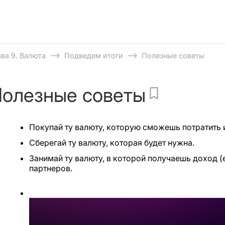
⟶
⟶
ава 9. Валюта
Подведем итоги
Полезные советы
олезные советы
Покупай ту валюту, которую сможешь потратить 
Сберегай ту валюту, которая будет нужна.
Занимай ту валюту, в которой получаешь доход (
партнеров.