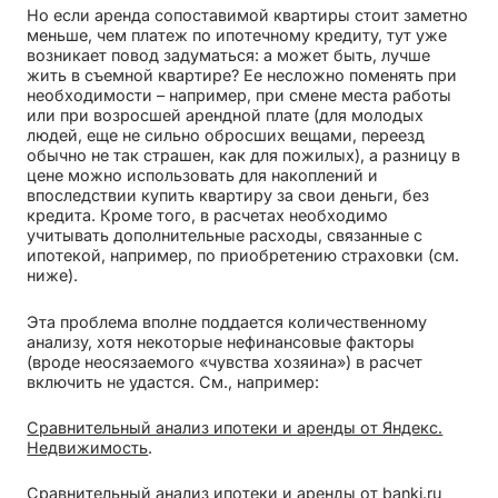
Но если аренда сопоставимой квартиры стоит заметно
меньше, чем платеж по ипотечному кредиту, тут уже
возникает повод задуматься: а может быть, лучше
жить в съемной квартире? Ее несложно поменять при
необходимости – например, при смене места работы
или при возросшей арендной плате (для молодых
людей, еще не сильно обросших вещами, переезд
обычно не так страшен, как для пожилых), а разницу в
цене можно использовать для накоплений и
впоследствии купить квартиру за свои деньги, без
кредита. Кроме того, в расчетах необходимо
учитывать дополнительные расходы, связанные с
ипотекой, например, по приобретению страховки (см.
ниже).
Эта проблема вполне поддается количественному
анализу, хотя некоторые нефинансовые факторы
(вроде неосязаемого «чувства хозяина») в расчет
включить не удастся. См., например:
Сравнительный анализ ипотеки и аренды от Яндекс.
Недвижимость
.
Сравнительный анализ ипотеки и аренды от banki.ru