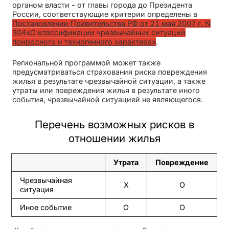
органом власти - от главы города до Президента
России, соответствующие критерии определены в
Постановлении Правительства РФ от 21 мая 2007 г. N
304«О классификации чрезвычайных ситуаций
природного и техногенного характера»
.
Региональной программой может также
предусматриваться страхования риска повреждения
жилья в результате чрезвычайной ситуации, а также
утраты или повреждения жилья в результате иного
события, чрезвычайной ситуацией не являющегося.
Перечень возможных рисков в
отношении жилья
Утрата
Повреждение
Чрезвычайная
Х
О
ситуация
Иное событие
О
О