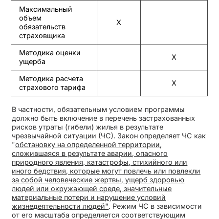
Максимальный
объем
Х
обязательств
страховщика
Методика оценки
Х
ущерба
Методика расчета
Х
страхового тарифа
В частности, обязательным условием программы
должно быть включение в перечень застрахованных
рисков утраты (гибели) жилья в результате
чрезвычайной ситуации (ЧС). Закон определяет ЧС как
"
обстановку на определенной территории,
сложившаяся в результате аварии, опасного
природного явления, катастрофы, стихийного или
иного бедствия, которые могут повлечь или повлекли
за собой человеческие жертвы, ущерб здоровью
людей или окружающей среде, значительные
материальные потери и нарушение условий
жизнедеятельности людей"
. Режим ЧС в зависимости
от его масштаба определяется соответствующим