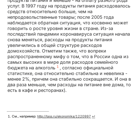
продукты питания и меньше - на оплату разного рода
услуг. В 1997 году на продукты питания расходовалось
средств относительно больше, чем на
непродовольственные товары; после 2005 года
наблюдается обратная ситуация, что косвенно может
говорить о росте уровня жизни в стране. Из-за
последствий пандемии коронавируса ситуация начала
снова меняться, расходы на продукты питания
увеличились в общей структуре расходов
домохозяйств. Отметим также, что вопреки
распространенному мифу о том, что в России одна из
самых высоких в мире доля расходов семейного
1
бюджета на алкоголь
, согласно официальной
статистике, она относительно стабильна и невелика -
менее 2%, причем она стабильно сокращается. И она в
два раза меньше, чем расходы на питание вне дома, то
есть в кафе и ресторанах).
См., например:
http://tass.ru/ekonomika/1220997
↵