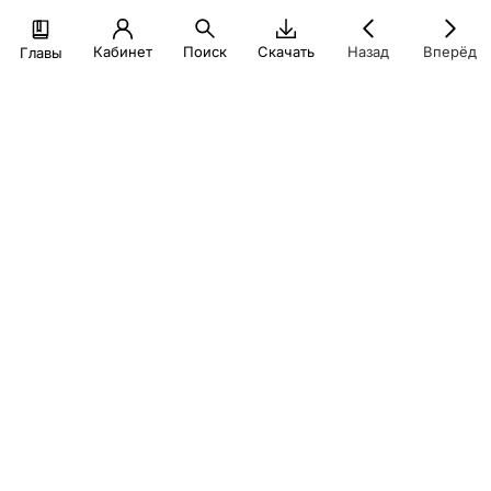
Кабинет
Поиск
Скачать
Назад
Вперёд
Главы
При создании настоящего материала для учебных целей
были использованы иллюстрации из открытых источников
(в том числе, информационно-телекоммуникационной сети
интернет) в порядке ст. 1274-1276 ГК РФ
© Экономический факультет МГУ, 2026
Политика конфиденциальности
finuch@econ.msu.ru