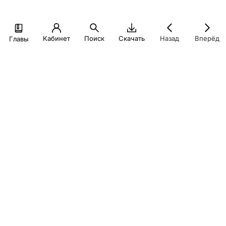
Кабинет
Поиск
Скачать
Назад
Вперёд
Главы
При создании настоящего материала для учебных целей
были использованы иллюстрации из открытых источников
(в том числе, информационно-телекоммуникационной сети
интернет) в порядке ст. 1274-1276 ГК РФ
© Экономический факультет МГУ, 2026
Политика конфиденциальности
finuch@econ.msu.ru