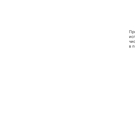
Пр
ис
чи
в п