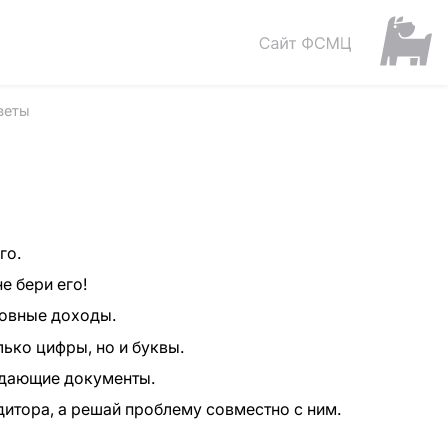
веты
го.
е бери его!
новные доходы.
ько цифры, но и буквы.
ждающие документы.
дитора, а решай проблему совместно с ним.