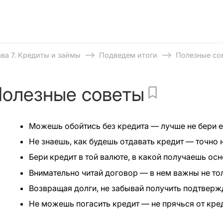
⟶
⟶
ава 7. Кредиты и займы
Подведем итоги
Полезные со
олезные советы
Можешь обойтись без кредита — лучше не бери е
Не знаешь, как будешь отдавать кредит — точно н
Бери кредит в той валюте, в какой получаешь ос
Внимательно читай договор — в нем важны не тол
Возвращая долги, не забывай получить подтвер
Не можешь погасить кредит — не прячься от кре