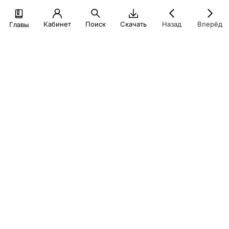
Кабинет
Поиск
Скачать
Назад
Вперёд
Главы
При создании настоящего материала для учебных целей
были использованы иллюстрации из открытых источников
(в том числе, информационно-телекоммуникационной сети
интернет) в порядке ст. 1274-1276 ГК РФ
© Экономический факультет МГУ, 2026
Политика конфиденциальности
finuch@econ.msu.ru