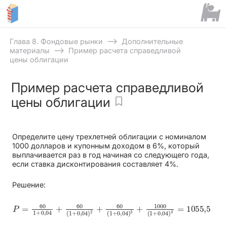
⟶
Глава 8. Фондовые рынки
Дополнительные
⟶
материалы
Пример расчета справедливой
цены облигации
Пример расчета справедливой
цены облигации
Определите цену трехлетней облигации с номиналом
1000 долларов и купонным доходом в 6%, который
выплачивается раз в год начиная со следующего года,
если ставка дисконтирования составляет 4%.
Решение:
P
=
60
1
+
0
,
04
+
60
(
1
+
0
,
04
)
2
+
60
(
1
+
0
,
04
)
3
+
1000
(
1
+
0
,