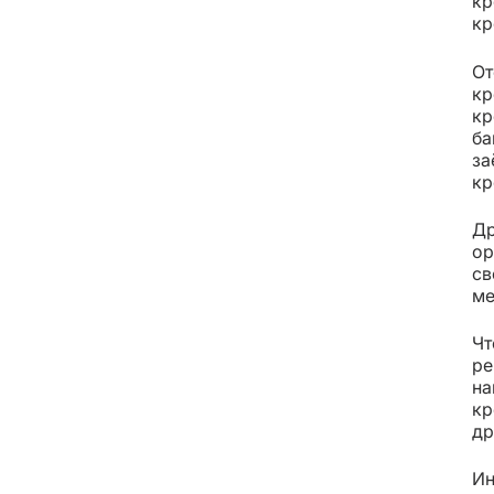
кр
кр
От
кр
кр
ба
за
кр
Др
ор
св
ме
Чт
ре
на
кр
др
Ин