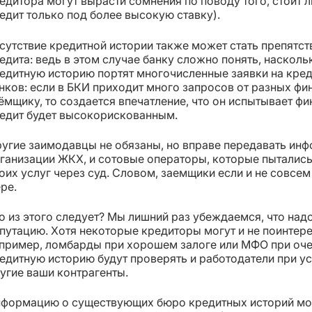
едитора могут вырасти сомнения по поводу того, стоит л
едит только под более высокую ставку).
сутствие кредитной истории также может стать препятст
едита: ведь в этом случае банку сложно понять, наскол
едитную историю портят многочисленные заявки на кред
нков: если в БКИ приходит много запросов от разных ф
ёмщику, то создается впечатление, что он испытывает ф
едит будет высокорискованным.
угие заимодавцы не обязаны, но вправе передавать инф
ганизации ЖКХ, и сотовые операторы, которые пытались
оих услуг через суд. Словом, заемщики если и не совсе
ре.
о из этого следует? Мы лишний раз убеждаемся, что надо
путацию. Хотя некоторые кредиторы могут и не поинтер
пример, ломбарды при хорошем залоге или МФО при очен
едитную историю будут проверять и работодатели при уст
угие ваши контрагенты.
формацию о существующих бюро кредитных историй мож