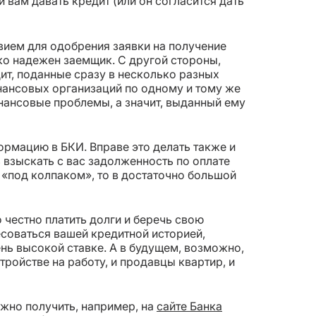
и вам давать кредит (или он согласится дать
вием для одобрения заявки на получение
ько надежен заемщик. С другой стороны,
ит, поданные сразу в несколько разных
инансовых организаций по одному и тому же
инансовые проблемы, а значит, выданный ему
ормацию в БКИ. Вправе это делать также и
 взыскать с вас задолженность по оплате
м «под колпаком», то в достаточно большой
 честно платить долги и беречь свою
есоваться вашей кредитной историей,
ь высокой ставке. А в будущем, возможно,
ройстве на работу, и продавцы квартир, и
но получить, например, на
сайте Банка