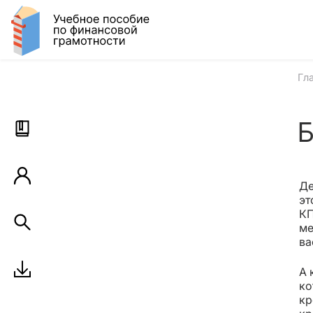
Гл
Б
Де
эт
КП
ме
ва
А 
ко
кр