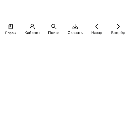
Кабинет
Поиск
Скачать
Назад
Вперёд
Главы
При создании настоящего материала для учебных целей
были использованы иллюстрации из открытых источников
(в том числе, информационно-телекоммуникационной сети
интернет) в порядке ст. 1274-1276 ГК РФ
© Экономический факультет МГУ, 2026
Политика конфиденциальности
finuch@econ.msu.ru