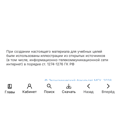
При создании настоящего материала для учебных целей
были использованы иллюстрации из открытых источников
(в том числе, информационно-телекоммуникационной сети
интернет) в порядке ст. 1274-1276 ГК РФ
© Экономический факультет МГУ, 2026
Политика конфиденциальности
Кабинет
Поиск
Скачать
Назад
Вперёд
Главы
finuch@econ.msu.ru