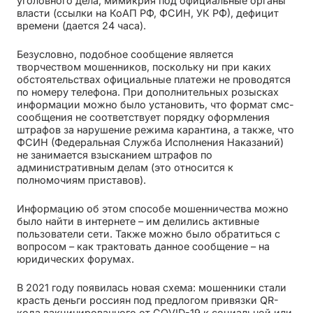
уголовного дела, мимикрия под официальные органы
власти (ссылки на КоАП РФ, ФСИН, УК РФ), дефицит
времени (дается 24 часа).
Безусловно, подобное сообщение является
творчеством мошенников, поскольку ни при каких
обстоятельствах официальные платежи не проводятся
по номеру телефона. При дополнительных розысках
информации можно было установить, что формат смс-
сообщения не соответствует порядку оформления
штрафов за нарушение режима карантина, а также, что
ФСИН (Федеральная Служба Исполнения Наказаний)
не занимается взысканием штрафов по
административным делам (это относится к
полномочиям приставов).
Информацию об этом способе мошенничества можно
было найти в интернете – им делились активные
пользователи сети. Также можно было обратиться с
вопросом – как трактовать данное сообщение – на
юридических форумах.
В 2021 году появилась новая схема: мошенники стали
красть деньги россиян под предлогом привязки QR-
кода вакцинированного от COVID-19 к социальной или